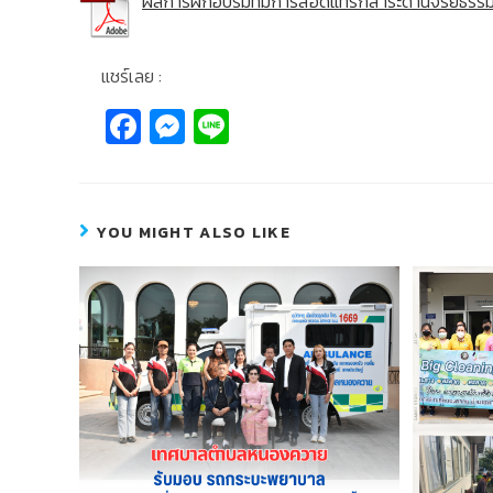
ผลการฝึกอบรมที่มีการสอดแทรกสาระด้านจริยธรรม
แชร์เลย :
Fa
M
Li
c
e
n
e
ss
e
b
e
YOU MIGHT ALSO LIKE
o
n
o
g
k
er