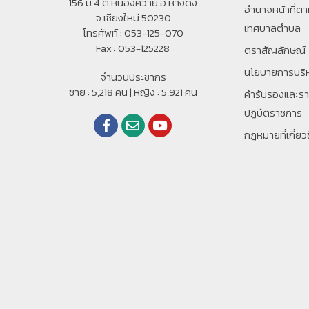
156 ม.4 ต.หนองควาย อ.หางดง
อํานาจหน้าที่
จ.เชียงใหม่ 50230
เทศบาลตําบล
โทรศัพท์ : 053-125-070
Fax : 053-125228
ตราสัญลักษณ์
นโยบายการบริ
จำนวนประชากร
ชาย : 5,218 คน | หญิง : 5,921 คน
คำรับรองและร
ปฏิบัติราชการ
กฎหมายที่เกี่ยว