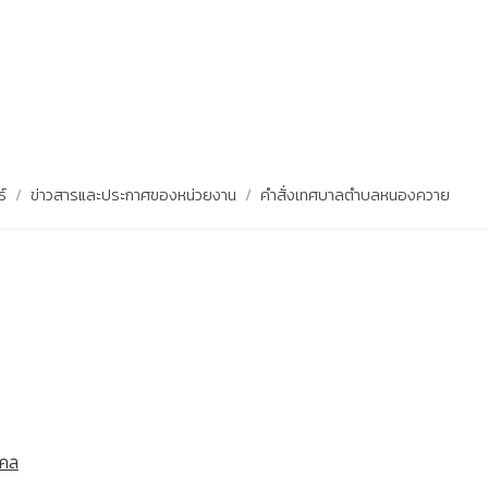
ธ์
/
ข่าวสารและประกาศของหน่วยงาน
/
คำสั่งเทศบาลตำบลหนองควาย
คคล