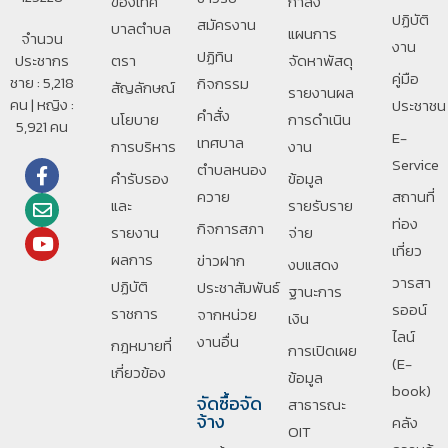
ของเทศ
กำลัง
ปฏิบัติ
สมัครงาน
บาลตําบล
แผนการ
จำนวน
งาน
ปฏิทิน
ประชากร
ตรา
จัดหาพัสดุ
คู่มือ
ชาย : 5,218
กิจกรรม
สัญลักษณ์
รายงานผล
คน | หญิง :
ประชาชน
คำสั่ง
นโยบาย
การดำเนิน
5,921 คน
E-
เทศบาล
การบริหาร
งาน
Service
ตำบลหนอง
คำรับรอง
ข้อมูล
ควาย
สถานที่
และ
รายรับราย
ท่อง
กิจการสภา
รายงาน
จ่าย
เที่ยว
ผลการ
ข่าวฝาก
งบแสดง
วารสา
ปฏิบัติ
ประชาสัมพันธ์
ฐานะการ
รออน์
ราชการ
จากหน่วย
เงิน
ไลน์
งานอื่น
กฎหมายที่
การเปิดเผย
(E-
เกี่ยวข้อง
ข้อมูล
book)
จัดซื้อจัด
สาธารณะ
จ้าง
คลัง
OIT