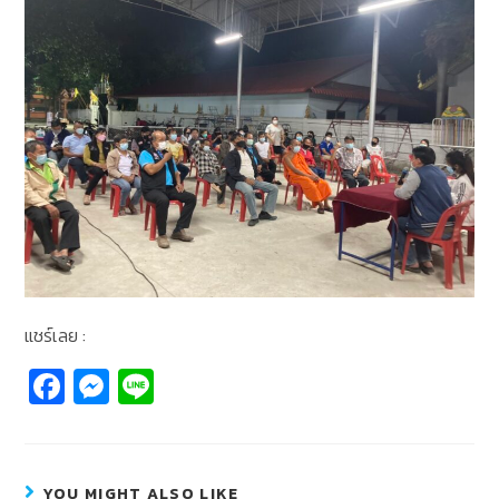
แชร์เลย :
Fa
M
Li
c
e
n
e
ss
e
b
e
YOU MIGHT ALSO LIKE