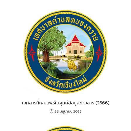
o
n
o
g
k
er
เอกสารที่เผยแพร่ในศูนย์ข้อมูลข่าวสาร (2566)
28 มิถุนายน 2023