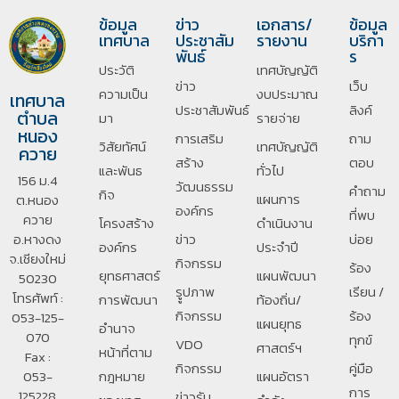
ข้อมูล
ข่าว
เอกสาร/
ข้อมูล
เทศบาล
ประชาสัม
รายงาน
บริกา
พันธ์
ร
ประวัติ
เทศบัญญัติ
ข่าว
เว็บ
ความเป็น
งบประมาณ
เทศบาล
ประชาสัมพันธ์
ลิงค์
ตำบล
มา
รายจ่าย
หนอง
การเสริม
ถาม
วิสัยทัศน์
เทศบัญญัติ
ควาย
สร้าง
ตอบ
และพันธ
ทั่วไป
156 ม.4
วัฒนธรรม
คำถาม
กิจ
แผนการ
ต.หนอง
องค์กร
ที่พบ
ควาย
โครงสร้าง
ดำเนินงาน
อ.หางดง
ข่าว
บ่อย
องค์กร
ประจำปี
จ.เชียงใหม่
กิจกรรม
ร้อง
ยุทธศาสตร์
แผนพัฒนา
50230
รููปภาพ
เรียน /
โทรศัพท์ :
การพัฒนา
ท้องถิ่น/
กิจกรรม
ร้อง
053-125-
แผนยุทธ
อํานาจ
070
ทุกข์
VDO
ศาสตร์ฯ
หน้าที่ตาม
Fax :
กิจกรรม
คู่มือ
053-
กฎหมาย
แผนอัตรา
การ
125228
ข่าวรับ