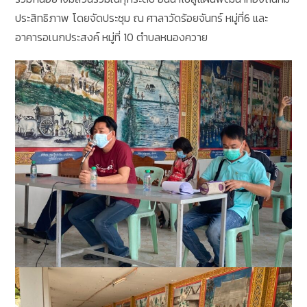
ประสิทธิภาพ โดยจัดประชุม ณ ศาลาวัดร้อยจันทร์ หมู่ที่6 และ
อาคารอเนกประสงค์ หมู่ที่ 10 ตำบลหนองควาย