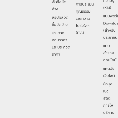
ความรู้
จัดซื้อจัด
การประเมิน
(KM)
จ้าง
คุณธรรม
แบบฟอร์
สรุปผลจัด
และความ
Downlo
ซื้อจัดจ้าง
โปร่งใสฯ
(สำหรับ
(ITA)
ประกาศ
ประชาชน
สอบราคา
แบบ
และประกวด
สำรวจ
ราคา
ออนไลน์
แผนผัง
เว็บไซต์
ข้อมูล
เชิง
สถิติ
การให้
บริการ