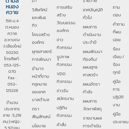
ตำบล
มา
รายจ่าย
หนอง
การเสริม
ถาม
วิสัยทัศน์
เทศบัญญัติ
ควาย
สร้าง
ตอบ
และพันธ
ทั่วไป
156 ม.4
วัฒนธรรม
คำถาม
กิจ
แผนการ
ต.หนอง
องค์กร
ที่พบ
ควาย
โครงสร้าง
ดำเนินงาน
อ.หางดง
ข่าว
บ่อย
องค์กร
ประจำปี
จ.เชียงใหม่
กิจกรรม
ร้อง
ยุทธศาสตร์
แผนพัฒนา
50230
รููปภาพ
เรียน /
โทรศัพท์ :
การพัฒนา
ท้องถิ่น/
กิจกรรม
ร้อง
053-125-
แผนยุทธ
อํานาจ
070
ทุกข์
VDO
ศาสตร์ฯ
หน้าที่ตาม
Fax :
กิจกรรม
คู่มือ
053-
กฎหมาย
แผนอัตรา
การ
125228
ข่าวรับ
ของเทศ
กำลัง
ปฏิบัติ
สมัครงาน
บาลตําบล
แผนการ
จำนวน
งาน
ปฏิทิน
ประชากร
ตรา
จัดหาพัสดุ
คู่มือ
ชาย : 5,218
กิจกรรม
สัญลักษณ์
รายงานผล
คน | หญิง :
ประชาชน
คำสั่ง
นโยบาย
การดำเนิน
5,921 คน