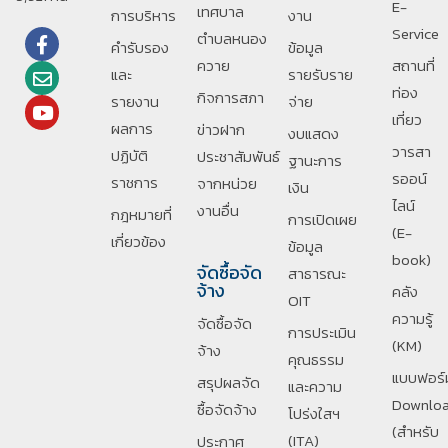
E-
เทศบาล
การบริหาร
งาน
Service
ตำบลหนอง
คำรับรอง
ข้อมูล
ควาย
สถานที่
และ
รายรับราย
ท่อง
กิจการสภา
รายงาน
จ่าย
เที่ยว
ผลการ
ข่าวฝาก
งบแสดง
วารสา
ปฏิบัติ
ประชาสัมพันธ์
ฐานะการ
รออน์
ราชการ
จากหน่วย
เงิน
ไลน์
งานอื่น
กฎหมายที่
การเปิดเผย
(E-
เกี่ยวข้อง
ข้อมูล
book)
จัดซื้อจัด
สาธารณะ
จ้าง
คลัง
OIT
ความรู้
จัดซื้อจัด
การประเมิน
(KM)
จ้าง
คุณธรรม
แบบฟอร์
สรุปผลจัด
และความ
Downlo
ซื้อจัดจ้าง
โปร่งใสฯ
(สำหรับ
(ITA)
ประกาศ