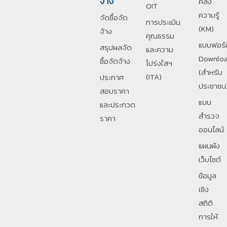
จ้าง
คลัง
OIT
ความรู้
จัดซื้อจัด
การประเมิน
(KM)
จ้าง
คุณธรรม
แบบฟอร์
สรุปผลจัด
และความ
Downlo
ซื้อจัดจ้าง
โปร่งใสฯ
(สำหรับ
(ITA)
ประกาศ
ประชาชน
สอบราคา
แบบ
และประกวด
สำรวจ
ราคา
ออนไลน์
แผนผัง
เว็บไซต์
ข้อมูล
เชิง
สถิติ
การให้