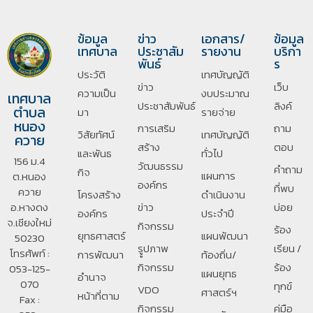
ข้อมูล
ข่าว
เอกสาร/
ข้อมูล
เทศบาล
ประชาสัม
รายงาน
บริกา
พันธ์
ร
ประวัติ
เทศบัญญัติ
ข่าว
เว็บ
ความเป็น
งบประมาณ
เทศบาล
ประชาสัมพันธ์
ลิงค์
ตำบล
มา
รายจ่าย
หนอง
การเสริม
ถาม
วิสัยทัศน์
เทศบัญญัติ
ควาย
สร้าง
ตอบ
และพันธ
ทั่วไป
156 ม.4
วัฒนธรรม
คำถาม
กิจ
แผนการ
ต.หนอง
องค์กร
ที่พบ
ควาย
โครงสร้าง
ดำเนินงาน
อ.หางดง
ข่าว
บ่อย
องค์กร
ประจำปี
จ.เชียงใหม่
กิจกรรม
ร้อง
ยุทธศาสตร์
แผนพัฒนา
50230
รููปภาพ
เรียน /
โทรศัพท์ :
การพัฒนา
ท้องถิ่น/
กิจกรรม
ร้อง
053-125-
แผนยุทธ
อํานาจ
070
ทุกข์
VDO
ศาสตร์ฯ
หน้าที่ตาม
Fax :
กิจกรรม
คู่มือ