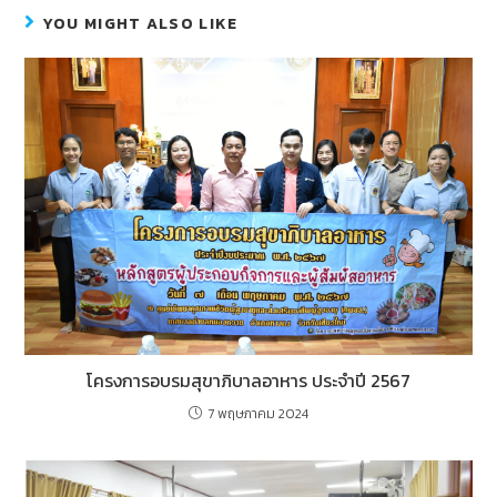
b
e
YOU MIGHT ALSO LIKE
o
n
o
g
k
er
โครงการอบรมสุขาภิบาลอาหาร ประจำปี 2567
7 พฤษภาคม 2024