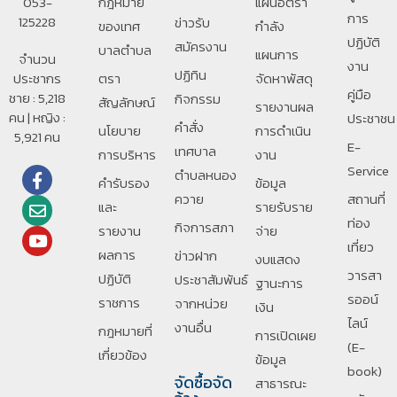
053-
กฎหมาย
แผนอัตรา
การ
125228
ข่าวรับ
ของเทศ
กำลัง
ปฏิบัติ
สมัครงาน
บาลตําบล
แผนการ
จำนวน
งาน
ปฏิทิน
ประชากร
ตรา
จัดหาพัสดุ
คู่มือ
ชาย : 5,218
กิจกรรม
สัญลักษณ์
รายงานผล
คน | หญิง :
ประชาชน
คำสั่ง
นโยบาย
การดำเนิน
5,921 คน
E-
เทศบาล
การบริหาร
งาน
Service
ตำบลหนอง
คำรับรอง
ข้อมูล
ควาย
สถานที่
และ
รายรับราย
ท่อง
กิจการสภา
รายงาน
จ่าย
เที่ยว
ผลการ
ข่าวฝาก
งบแสดง
วารสา
ปฏิบัติ
ประชาสัมพันธ์
ฐานะการ
รออน์
ราชการ
จากหน่วย
เงิน
ไลน์
งานอื่น
กฎหมายที่
การเปิดเผย
(E-
เกี่ยวข้อง
ข้อมูล
book)
จัดซื้อจัด
สาธารณะ