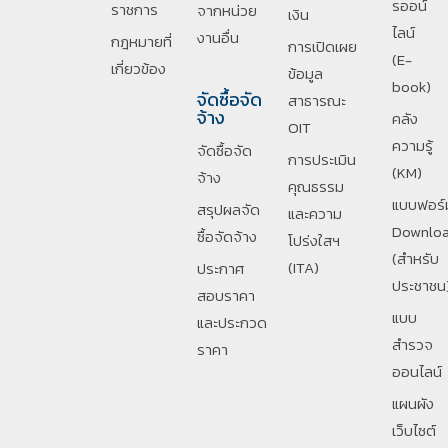
รออน์
ราชการ
จากหน่วย
เงิน
ไลน์
งานอื่น
กฎหมายที่
การเปิดเผย
(E-
เกี่ยวข้อง
ข้อมูล
book)
จัดซื้อจัด
สาธารณะ
จ้าง
คลัง
OIT
ความรู้
จัดซื้อจัด
การประเมิน
(KM)
จ้าง
คุณธรรม
แบบฟอร์
สรุปผลจัด
และความ
Downlo
ซื้อจัดจ้าง
โปร่งใสฯ
(สำหรับ
(ITA)
ประกาศ
ประชาชน
สอบราคา
แบบ
และประกวด
สำรวจ
ราคา
ออนไลน์
แผนผัง
เว็บไซต์