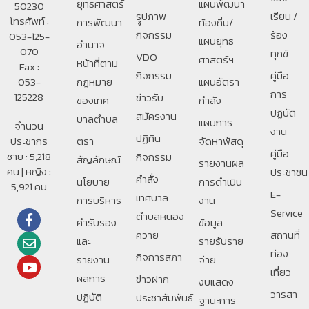
ยุทธศาสตร์
แผนพัฒนา
50230
รููปภาพ
เรียน /
โทรศัพท์ :
การพัฒนา
ท้องถิ่น/
กิจกรรม
ร้อง
053-125-
แผนยุทธ
อํานาจ
070
ทุกข์
VDO
ศาสตร์ฯ
หน้าที่ตาม
Fax :
กิจกรรม
คู่มือ
053-
กฎหมาย
แผนอัตรา
การ
125228
ข่าวรับ
ของเทศ
กำลัง
ปฏิบัติ
สมัครงาน
บาลตําบล
แผนการ
จำนวน
งาน
ปฏิทิน
ประชากร
ตรา
จัดหาพัสดุ
คู่มือ
ชาย : 5,218
กิจกรรม
สัญลักษณ์
รายงานผล
คน | หญิง :
ประชาชน
คำสั่ง
นโยบาย
การดำเนิน
5,921 คน
E-
เทศบาล
การบริหาร
งาน
Service
ตำบลหนอง
คำรับรอง
ข้อมูล
ควาย
สถานที่
และ
รายรับราย
ท่อง
กิจการสภา
รายงาน
จ่าย
เที่ยว
ผลการ
ข่าวฝาก
งบแสดง
วารสา
ปฏิบัติ
ประชาสัมพันธ์
ฐานะการ