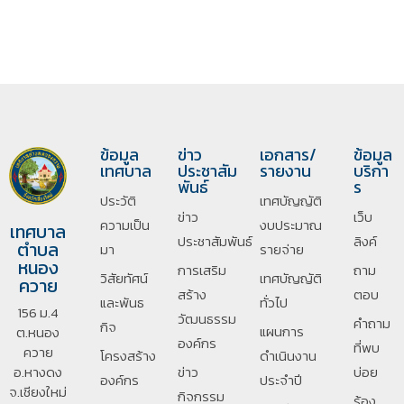
ข้อมูล
ข่าว
เอกสาร/
ข้อมูล
เทศบาล
ประชาสัม
รายงาน
บริกา
พันธ์
ร
ประวัติ
เทศบัญญัติ
ข่าว
เว็บ
ความเป็น
งบประมาณ
เทศบาล
ประชาสัมพันธ์
ลิงค์
ตำบล
มา
รายจ่าย
หนอง
การเสริม
ถาม
วิสัยทัศน์
เทศบัญญัติ
ควาย
สร้าง
ตอบ
และพันธ
ทั่วไป
156 ม.4
วัฒนธรรม
คำถาม
กิจ
แผนการ
ต.หนอง
องค์กร
ที่พบ
ควาย
โครงสร้าง
ดำเนินงาน
อ.หางดง
ข่าว
บ่อย
องค์กร
ประจำปี
จ.เชียงใหม่
กิจกรรม
ร้อง