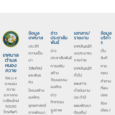
ข้อมูล
ข่าว
เอกสาร/
ข้อมูล
เทศบาล
ประชาสัม
รายงาน
บริกา
พันธ์
ร
ประวัติ
เทศบัญญัติ
ข่าว
เว็บ
ความเป็น
งบประมาณ
เทศบาล
ประชาสัมพันธ์
ลิงค์
ตำบล
มา
รายจ่าย
หนอง
การเสริม
ถาม
วิสัยทัศน์
เทศบัญญัติ
ควาย
สร้าง
ตอบ
และพันธ
ทั่วไป
156 ม.4
วัฒนธรรม
คำถาม
กิจ
แผนการ
ต.หนอง
องค์กร
ที่พบ
ควาย
โครงสร้าง
ดำเนินงาน
อ.หางดง
ข่าว
บ่อย
องค์กร
ประจำปี
จ.เชียงใหม่
กิจกรรม
ร้อง
ยุทธศาสตร์
แผนพัฒนา
50230
รููปภาพ
เรียน /
โทรศัพท์ :
การพัฒนา
ท้องถิ่น/