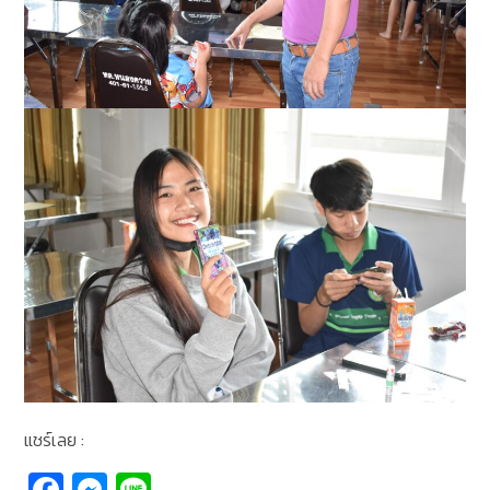
แชร์เลย :
Fa
M
Li