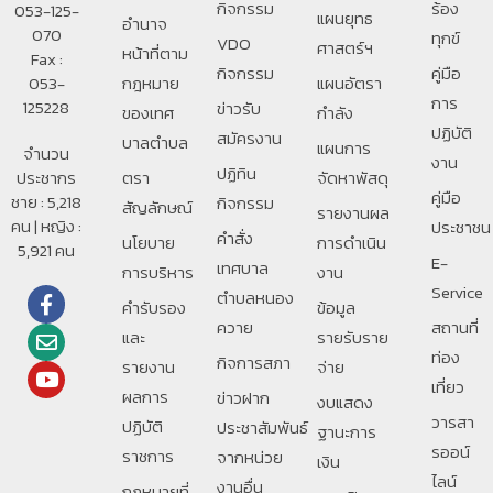
กิจกรรม
ร้อง
053-125-
แผนยุทธ
อํานาจ
070
ทุกข์
VDO
ศาสตร์ฯ
หน้าที่ตาม
Fax :
กิจกรรม
คู่มือ
053-
กฎหมาย
แผนอัตรา
การ
125228
ข่าวรับ
ของเทศ
กำลัง
ปฏิบัติ
สมัครงาน
บาลตําบล
แผนการ
จำนวน
งาน
ปฏิทิน
ประชากร
ตรา
จัดหาพัสดุ
คู่มือ
ชาย : 5,218
กิจกรรม
สัญลักษณ์
รายงานผล
คน | หญิง :
ประชาชน
คำสั่ง
นโยบาย
การดำเนิน
5,921 คน
E-
เทศบาล
การบริหาร
งาน
Service
ตำบลหนอง
คำรับรอง
ข้อมูล
ควาย
สถานที่
และ
รายรับราย
ท่อง
กิจการสภา
รายงาน
จ่าย
เที่ยว
ผลการ
ข่าวฝาก
งบแสดง
วารสา
ปฏิบัติ
ประชาสัมพันธ์
ฐานะการ
รออน์
ราชการ
จากหน่วย
เงิน
ไลน์
งานอื่น
กฎหมายที่