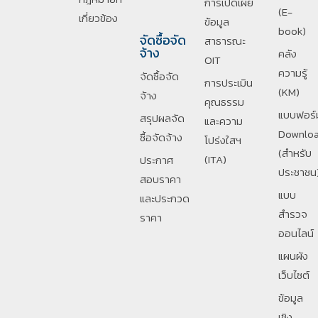
การเปิดเผย
(E-
เกี่ยวข้อง
ข้อมูล
book)
จัดซื้อจัด
สาธารณะ
จ้าง
คลัง
OIT
ความรู้
จัดซื้อจัด
การประเมิน
(KM)
จ้าง
คุณธรรม
แบบฟอร์
สรุปผลจัด
และความ
Downlo
ซื้อจัดจ้าง
โปร่งใสฯ
(สำหรับ
(ITA)
ประกาศ
ประชาชน
สอบราคา
แบบ
และประกวด
สำรวจ
ราคา
ออนไลน์
แผนผัง
เว็บไซต์
ข้อมูล
เชิง