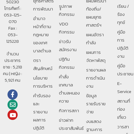
ยุทธศาสตร์
แผนพัฒนา
50230
รููปภาพ
เรียน /
โทรศัพท์ :
การพัฒนา
ท้องถิ่น/
กิจกรรม
ร้อง
053-125-
แผนยุทธ
อํานาจ
070
ทุกข์
VDO
ศาสตร์ฯ
หน้าที่ตาม
Fax :
กิจกรรม
คู่มือ
053-
กฎหมาย
แผนอัตรา
การ
125228
ข่าวรับ
ของเทศ
กำลัง
ปฏิบัติ
สมัครงาน
บาลตําบล
แผนการ
จำนวน
งาน
ปฏิทิน
ประชากร
ตรา
จัดหาพัสดุ
คู่มือ
ชาย : 5,218
กิจกรรม
สัญลักษณ์
รายงานผล
คน | หญิง :
ประชาชน
คำสั่ง
นโยบาย
การดำเนิน
5,921 คน
E-
เทศบาล
การบริหาร
งาน
Service
ตำบลหนอง
คำรับรอง
ข้อมูล
ควาย
สถานที่
และ
รายรับราย
ท่อง
กิจการสภา
รายงาน
จ่าย
เที่ยว
ผลการ
ข่าวฝาก
งบแสดง
วารสา
ปฏิบัติ
ประชาสัมพันธ์
ฐานะการ