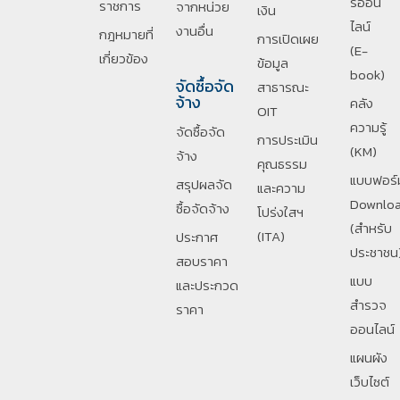
รออน์
ราชการ
จากหน่วย
เงิน
ไลน์
งานอื่น
กฎหมายที่
การเปิดเผย
(E-
เกี่ยวข้อง
ข้อมูล
book)
จัดซื้อจัด
สาธารณะ
จ้าง
คลัง
OIT
ความรู้
จัดซื้อจัด
การประเมิน
(KM)
จ้าง
คุณธรรม
แบบฟอร์
สรุปผลจัด
และความ
Downlo
ซื้อจัดจ้าง
โปร่งใสฯ
(สำหรับ
(ITA)
ประกาศ
ประชาชน
สอบราคา
แบบ
และประกวด
สำรวจ
ราคา
ออนไลน์
แผนผัง
เว็บไซต์