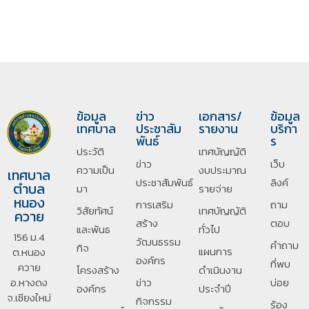
ข้อมูล
ข่าว
เอกสาร/
ข้อมูล
เทศบาล
ประชาสัม
รายงาน
บริกา
พันธ์
ร
ประวัติ
เทศบัญญัติ
ข่าว
เว็บ
ความเป็น
งบประมาณ
เทศบาล
ประชาสัมพันธ์
ลิงค์
ตำบล
มา
รายจ่าย
หนอง
การเสริม
ถาม
วิสัยทัศน์
เทศบัญญัติ
ควาย
สร้าง
ตอบ
และพันธ
ทั่วไป
156 ม.4
วัฒนธรรม
คำถาม
กิจ
แผนการ
ต.หนอง
องค์กร
ที่พบ
ควาย
โครงสร้าง
ดำเนินงาน
อ.หางดง
ข่าว
บ่อย
องค์กร
ประจำปี
จ.เชียงใหม่
กิจกรรม
ร้อง