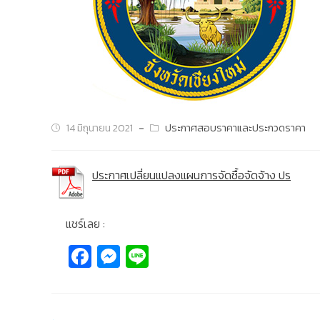
14 มิถุนายน 2021
ประกาศสอบราคาและประกวดราคา
ประกาศเปลี่ยนแปลงแผนการจัดซื้อจัดจ้าง ปร
แชร์เลย :
Fa
M
Li
c
e
n
e
ss
e