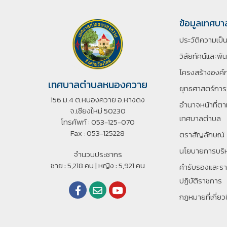
ข้อมูลเทศบา
ประวัติความเป็
วิสัยทัศน์และพั
โครงสร้างองค์
เทศบาลตำบลหนองควาย
ยุทธศาสตร์กา
156 ม.4 ต.หนองควาย อ.หางดง
อํานาจหน้าที่
จ.เชียงใหม่ 50230
เทศบาลตําบล
โทรศัพท์ : 053-125-070
Fax : 053-125228
ตราสัญลักษณ์
นโยบายการบริ
จำนวนประชากร
ชาย : 5,218 คน | หญิง : 5,921 คน
คำรับรองและร
ปฏิบัติราชการ
กฎหมายที่เกี่ยว