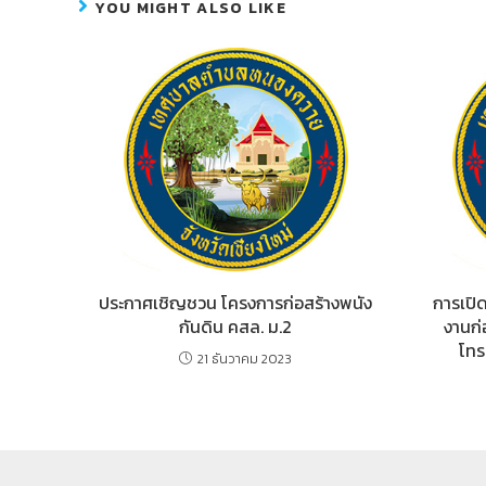
b
e
YOU MIGHT ALSO LIKE
o
n
o
g
k
er
ประกาศเชิญชวน โครงการก่อสร้างพนัง
การเปิด
กันดิน คสล. ม.2
งานก่
โทร
21 ธันวาคม 2023