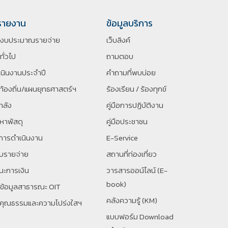
รายงาน
ข้อมูลบริการ
ิงบประมาณรายจ่าย
เว็บลิงค์
ทั่วไป
ถามตอบ
นินงานประจำปี
คำถามที่พบบ่อย
้องถิ่น/แผนยุทธศาสตร์ฯ
ร้องเรียน / ร้องทุกข์
ำลัง
คู่มือการปฏิบัติงาน
หาพัสดุ
คู่มือประชาชน
การดำเนินงาน
E-Service
ับรายจ่าย
สถานที่ท่องเที่ยว
ะการเงิน
วารสารออน์ไลน์ (E-
book)
ยข้อมูลสาธารณะ OIT
คลังความรู้ (KM)
นคุณธรรมและความโปร่งใสฯ
แบบฟอร์ม Download