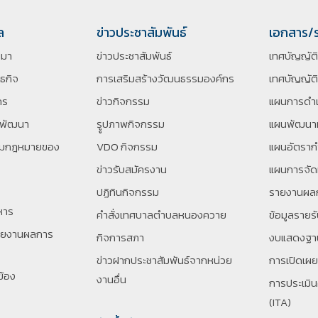
ล
ข่าวประชาสัมพันธ์
เอกสาร/
นมา
ข่าวประชาสัมพันธ์
เทศบัญญัต
นธกิจ
การเสริมสร้างวัฒนธรรมองค์กร
เทศบัญญัติ
กร
ข่าวกิจกรรม
แผนการดำเ
รพัฒนา
รููปภาพกิจกรรม
แผนพัฒนาท
ตามกฎหมายของ
VDO กิจกรรม
แผนอัตราก
ข่าวรับสมัครงาน
แผนการจัด
ปฏิทินกิจกรรม
รายงานผล
หาร
คำสั่งเทศบาลตำบลหนองควาย
ข้อมูลรายร
ายงานผลการ
กิจการสภา
งบแสดงฐาน
ข่าวฝากประชาสัมพันธ์จากหน่วย
การเปิดเผ
ข้อง
งานอื่น
การประเมิ
(ITA)