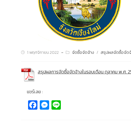
1 พฤศจิกายน 2022
จัดซื้อจัดจ้าง
/
สรุปผลจัดซื้อจัดจ
สรุปผลการจัดซื้อจัดจ้างในรอบเดือน ตุลาคม พ.ศ. 
แชร์เลย :
Fa
M
Li
c
e
n
e
ss
e