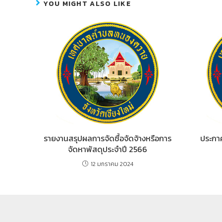
b
e
YOU MIGHT ALSO LIKE
o
n
o
g
k
er
รายงานสรุปผลการจัดซื้อจัดจ้างหรือการ
ประกา
จัดหาพัสดุประจำปี 2566
12 มกราคม 2024