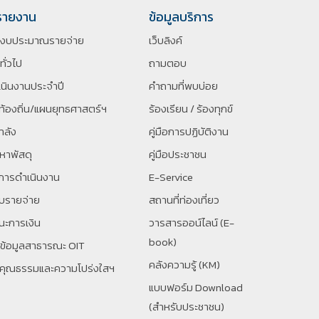
รายงาน
ข้อมูลบริการ
ิงบประมาณรายจ่าย
เว็บลิงค์
ทั่วไป
ถามตอบ
นินงานประจำปี
คำถามที่พบบ่อย
้องถิ่น/แผนยุทธศาสตร์ฯ
ร้องเรียน / ร้องทุกข์
ำลัง
คู่มือการปฏิบัติงาน
หาพัสดุ
คู่มือประชาชน
การดำเนินงาน
E-Service
ับรายจ่าย
สถานที่ท่องเที่ยว
ะการเงิน
วารสารออน์ไลน์ (E-
book)
ยข้อมูลสาธารณะ OIT
คลังความรู้ (KM)
นคุณธรรมและความโปร่งใสฯ
แบบฟอร์ม Download
(สำหรับประชาชน)