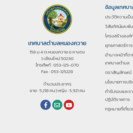
ข้อมูลเทศบา
ประวัติความเป็
วิสัยทัศน์และพั
โครงสร้างองค์
เทศบาลตำบลหนองควาย
ยุทธศาสตร์กา
156 ม.4 ต.หนองควาย อ.หางดง
อํานาจหน้าที่
จ.เชียงใหม่ 50230
เทศบาลตําบล
โทรศัพท์ : 053-125-070
Fax : 053-125228
ตราสัญลักษณ์
นโยบายการบริ
จำนวนประชากร
ชาย : 5,218 คน | หญิง : 5,921 คน
คำรับรองและร
ปฏิบัติราชการ
กฎหมายที่เกี่ยว