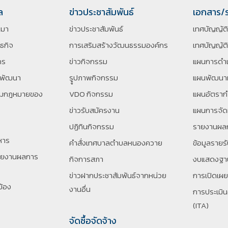
ล
ข่าวประชาสัมพันธ์
เอกสาร/
นมา
ข่าวประชาสัมพันธ์
เทศบัญญัต
นธกิจ
การเสริมสร้างวัฒนธรรมองค์กร
เทศบัญญัติ
กร
ข่าวกิจกรรม
แผนการดำเ
รพัฒนา
รููปภาพกิจกรรม
แผนพัฒนาท
ตามกฎหมายของ
VDO กิจกรรม
แผนอัตราก
ข่าวรับสมัครงาน
แผนการจัด
ปฏิทินกิจกรรม
รายงานผล
หาร
คำสั่งเทศบาลตำบลหนองควาย
ข้อมูลรายร
ายงานผลการ
กิจการสภา
งบแสดงฐาน
ข่าวฝากประชาสัมพันธ์จากหน่วย
การเปิดเผ
ข้อง
งานอื่น
การประเมิ
(ITA)
จัดซื้อจัดจ้าง