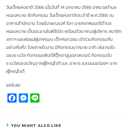
วันเด็กแห่งชาติ 2566 เมื่อวันที่ 14 มกราคม 2566 เทศบาลตำบล
หนองควาย จัดกิจกรรม วันเด็กแห่งชาติประจำปี พ.ศ.2566 ณ
อาคารสำนักงาน โดยมีนายณรงค์ ธิลา นายกเทศมนตรีตำบล
หนองควาย เป็นประธานในพิธีเปิด พร้อมด้วย คณะผู้บริหาร สมาชิก
สภาฯ และพ่อแม่ผู้ปกครอง เด็กๆเยาวชน เข้าร่วมกิจกรรมกัน
อย่างคับคั่ง โดยภายในงาน มีกิจกรรมมากมาย อาทิ เล่นเกมรับ
ของรางวัล กิจกรรมเพ้นท์สีตุ๊กตาปูนปลาสเตอร์ กิจกรรมจับ
รางวัลของขวัญจากผู้ใหญ่ใจดี และ อาหาร และขนมอร่อยๆ จาก
ผู้ใหญ่ใจดี
แชร์เลย :
Fa
M
Li
c
e
n
e
ss
e
b
e
YOU MIGHT ALSO LIKE