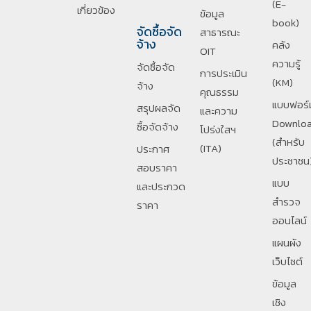
(E-
เกี่ยวข้อง
ข้อมูล
book)
จัดซื้อจัด
สาธารณะ
จ้าง
คลัง
OIT
ความรู้
จัดซื้อจัด
การประเมิน
(KM)
จ้าง
คุณธรรม
แบบฟอร์
สรุปผลจัด
และความ
Downlo
ซื้อจัดจ้าง
โปร่งใสฯ
(สำหรับ
(ITA)
ประกาศ
ประชาชน
สอบราคา
แบบ
และประกวด
สำรวจ
ราคา
ออนไลน์
แผนผัง
เว็บไซต์
ข้อมูล
เชิง