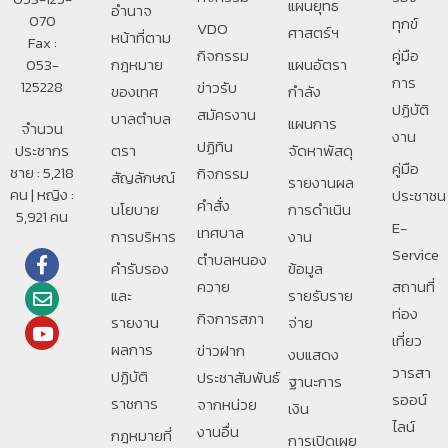
แผนยุทธ
อํานาจ
070
ทุกข์
VDO
ศาสตร์ฯ
หน้าที่ตาม
Fax :
กิจกรรม
คู่มือ
053-
กฎหมาย
แผนอัตรา
การ
125228
ข่าวรับ
ของเทศ
กำลัง
ปฏิบัติ
สมัครงาน
บาลตําบล
แผนการ
จำนวน
งาน
ปฏิทิน
ประชากร
ตรา
จัดหาพัสดุ
คู่มือ
ชาย : 5,218
กิจกรรม
สัญลักษณ์
รายงานผล
คน | หญิง :
ประชาชน
คำสั่ง
นโยบาย
การดำเนิน
5,921 คน
E-
เทศบาล
การบริหาร
งาน
Service
ตำบลหนอง
คำรับรอง
ข้อมูล
ควาย
สถานที่
และ
รายรับราย
ท่อง
กิจการสภา
รายงาน
จ่าย
เที่ยว
ผลการ
ข่าวฝาก
งบแสดง
วารสา
ปฏิบัติ
ประชาสัมพันธ์
ฐานะการ
รออน์
ราชการ
จากหน่วย
เงิน
ไลน์
งานอื่น
กฎหมายที่
การเปิดเผย