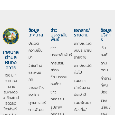
ข้อมูล
ข่าว
เอกสาร/
ข้อมูล
เทศบาล
ประชาสัม
รายงาน
บริกา
พันธ์
ร
ประวัติ
เทศบัญญัติ
ข่าว
เว็บ
ความเป็น
งบประมาณ
เทศบาล
ประชาสัมพันธ์
ลิงค์
ตำบล
มา
รายจ่าย
หนอง
การเสริม
ถาม
วิสัยทัศน์
เทศบัญญัติ
ควาย
สร้าง
ตอบ
และพันธ
ทั่วไป
156 ม.4
วัฒนธรรม
คำถาม
กิจ
แผนการ
ต.หนอง
องค์กร
ที่พบ
ควาย
โครงสร้าง
ดำเนินงาน
อ.หางดง
ข่าว
บ่อย
องค์กร
ประจำปี
จ.เชียงใหม่
กิจกรรม
ร้อง
ยุทธศาสตร์
แผนพัฒนา
50230
รููปภาพ
เรียน /
โทรศัพท์ :
การพัฒนา
ท้องถิ่น/
กิจกรรม
ร้อง
053-125-