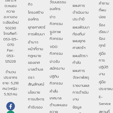
156 ม.4
วัฒนธรรม
คำถาม
กิจ
แผนการ
ต.หนอง
องค์กร
ที่พบ
ควาย
โครงสร้าง
ดำเนินงาน
อ.หางดง
ข่าว
บ่อย
องค์กร
ประจำปี
จ.เชียงใหม่
กิจกรรม
ร้อง
ยุทธศาสตร์
แผนพัฒนา
50230
รููปภาพ
เรียน /
โทรศัพท์ :
การพัฒนา
ท้องถิ่น/
กิจกรรม
ร้อง
053-125-
แผนยุทธ
อํานาจ
070
ทุกข์
VDO
ศาสตร์ฯ
หน้าที่ตาม
Fax :
กิจกรรม
คู่มือ
053-
กฎหมาย
แผนอัตรา
การ
125228
ข่าวรับ
ของเทศ
กำลัง
ปฏิบัติ
สมัครงาน
บาลตําบล
แผนการ
จำนวน
งาน
ปฏิทิน
ประชากร
ตรา
จัดหาพัสดุ
คู่มือ
ชาย : 5,218
กิจกรรม
สัญลักษณ์
รายงานผล
คน | หญิง :
ประชาชน
คำสั่ง
นโยบาย
การดำเนิน
5,921 คน
E-
เทศบาล
การบริหาร
งาน
Service
ตำบลหนอง
คำรับรอง
ข้อมูล
ควาย
สถานที่