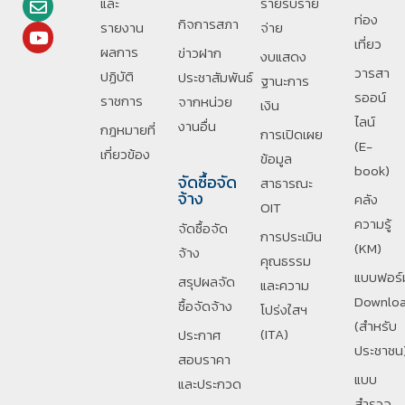
และ
รายรับราย
ท่อง
กิจการสภา
รายงาน
จ่าย
เที่ยว
ผลการ
ข่าวฝาก
งบแสดง
วารสา
ปฏิบัติ
ประชาสัมพันธ์
ฐานะการ
รออน์
ราชการ
จากหน่วย
เงิน
ไลน์
งานอื่น
กฎหมายที่
การเปิดเผย
(E-
เกี่ยวข้อง
ข้อมูล
book)
จัดซื้อจัด
สาธารณะ
จ้าง
คลัง
OIT
ความรู้
จัดซื้อจัด
การประเมิน
(KM)
จ้าง
คุณธรรม
แบบฟอร์
สรุปผลจัด
และความ
Downlo
ซื้อจัดจ้าง
โปร่งใสฯ
(สำหรับ
(ITA)
ประกาศ
ประชาชน
สอบราคา
แบบ
และประกวด
สำรวจ