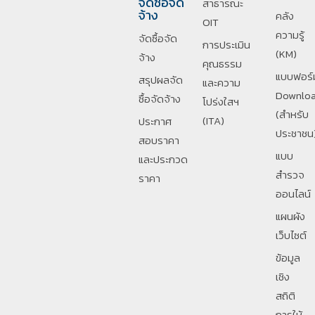
จัดซื้อจัด
สาธารณะ
จ้าง
คลัง
OIT
ความรู้
จัดซื้อจัด
การประเมิน
(KM)
จ้าง
คุณธรรม
แบบฟอร์
สรุปผลจัด
และความ
Downlo
ซื้อจัดจ้าง
โปร่งใสฯ
(สำหรับ
(ITA)
ประกาศ
ประชาชน
สอบราคา
แบบ
และประกวด
สำรวจ
ราคา
ออนไลน์
แผนผัง
เว็บไซต์
ข้อมูล
เชิง
สถิติ
การให้