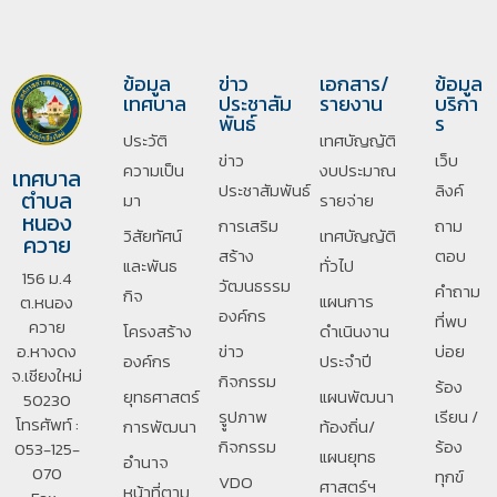
ข้อมูล
ข่าว
เอกสาร/
ข้อมูล
เทศบาล
ประชาสัม
รายงาน
บริกา
พันธ์
ร
ประวัติ
เทศบัญญัติ
ข่าว
เว็บ
ความเป็น
งบประมาณ
เทศบาล
ประชาสัมพันธ์
ลิงค์
ตำบล
มา
รายจ่าย
หนอง
การเสริม
ถาม
วิสัยทัศน์
เทศบัญญัติ
ควาย
สร้าง
ตอบ
และพันธ
ทั่วไป
156 ม.4
วัฒนธรรม
คำถาม
กิจ
แผนการ
ต.หนอง
องค์กร
ที่พบ
ควาย
โครงสร้าง
ดำเนินงาน
อ.หางดง
ข่าว
บ่อย
องค์กร
ประจำปี
จ.เชียงใหม่
กิจกรรม
ร้อง
ยุทธศาสตร์
แผนพัฒนา
50230
รููปภาพ
เรียน /
โทรศัพท์ :
การพัฒนา
ท้องถิ่น/
กิจกรรม
ร้อง
053-125-
แผนยุทธ
อํานาจ
070
ทุกข์
VDO
ศาสตร์ฯ
หน้าที่ตาม