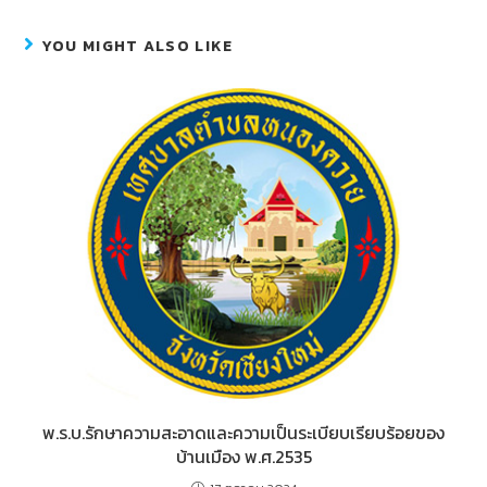
e
ss
e
b
e
YOU MIGHT ALSO LIKE
o
n
o
g
k
er
พ.ร.บ.รักษาความสะอาดและความเป็นระเบียบเรียบร้อยของ
บ้านเมือง พ.ศ.2535