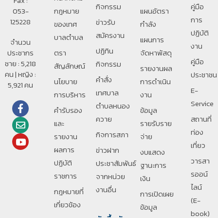
Fax :
กิจกรรม
คู่มือ
053-
กฎหมาย
แผนอัตรา
การ
125228
ข่าวรับ
ของเทศ
กำลัง
ปฏิบัติ
สมัครงาน
บาลตําบล
แผนการ
จำนวน
งาน
ปฏิทิน
ประชากร
ตรา
จัดหาพัสดุ
คู่มือ
ชาย : 5,218
กิจกรรม
สัญลักษณ์
รายงานผล
คน | หญิง :
ประชาชน
คำสั่ง
นโยบาย
การดำเนิน
5,921 คน
E-
เทศบาล
การบริหาร
งาน
Service
ตำบลหนอง
คำรับรอง
ข้อมูล
ควาย
สถานที่
และ
รายรับราย
ท่อง
กิจการสภา
รายงาน
จ่าย
เที่ยว
ผลการ
ข่าวฝาก
งบแสดง
วารสา
ปฏิบัติ
ประชาสัมพันธ์
ฐานะการ
รออน์
ราชการ
จากหน่วย
เงิน
ไลน์
งานอื่น
กฎหมายที่
การเปิดเผย
(E-
เกี่ยวข้อง
ข้อมูล
book)