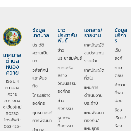
ข้อมูล
ข่าว
เอกสาร/
ข้อมูล
เทศบาล
ประชาสัม
รายงาน
บริกา
พันธ์
ร
ประวัติ
เทศบัญญัติ
ข่าว
เว็บ
ความเป็น
งบประมาณ
เทศบาล
ประชาสัมพันธ์
ลิงค์
ตำบล
มา
รายจ่าย
หนอง
การเสริม
ถาม
วิสัยทัศน์
เทศบัญญัติ
ควาย
สร้าง
ตอบ
และพันธ
ทั่วไป
156 ม.4
วัฒนธรรม
คำถาม
กิจ
แผนการ
ต.หนอง
องค์กร
ที่พบ
ควาย
โครงสร้าง
ดำเนินงาน
อ.หางดง
ข่าว
บ่อย
องค์กร
ประจำปี
จ.เชียงใหม่
กิจกรรม
ร้อง
ยุทธศาสตร์
แผนพัฒนา
50230
รููปภาพ
เรียน /
โทรศัพท์ :
การพัฒนา
ท้องถิ่น/
กิจกรรม
ร้อง
053-125-
แผนยุทธ
อํานาจ