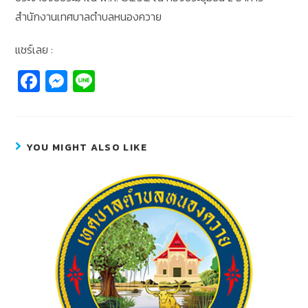
สำนักงานเทศบาลตำบลหนองควาย
แชร์เลย :
Fa
M
Li
c
e
n
e
ss
e
b
e
YOU MIGHT ALSO LIKE
o
n
o
g
k
er