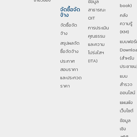
ข้อมูล
book)
จัดซื้อจัด
สาธารณะ
จ้าง
คลัง
OIT
ความรู้
จัดซื้อจัด
การประเมิน
(KM)
จ้าง
คุณธรรม
แบบฟอร์
สรุปผลจัด
และความ
Downlo
ซื้อจัดจ้าง
โปร่งใสฯ
(สำหรับ
(ITA)
ประกาศ
ประชาชน
สอบราคา
แบบ
และประกวด
สำรวจ
ราคา
ออนไลน์
แผนผัง
เว็บไซต์
ข้อมูล
เชิง
สถิติ