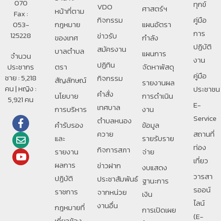
070
ทุกข์
VDO
ศาสตร์ฯ
หน้าที่ตาม
Fax :
กิจกรรม
คู่มือ
053-
กฎหมาย
แผนอัตรา
การ
125228
ข่าวรับ
ของเทศ
กำลัง
ปฏิบัติ
สมัครงาน
บาลตําบล
แผนการ
จำนวน
งาน
ปฏิทิน
ประชากร
ตรา
จัดหาพัสดุ
คู่มือ
ชาย : 5,218
กิจกรรม
สัญลักษณ์
รายงานผล
คน | หญิง :
ประชาชน
คำสั่ง
นโยบาย
การดำเนิน
5,921 คน
E-
เทศบาล
การบริหาร
งาน
Service
ตำบลหนอง
คำรับรอง
ข้อมูล
ควาย
สถานที่
และ
รายรับราย
ท่อง
กิจการสภา
รายงาน
จ่าย
เที่ยว
ผลการ
ข่าวฝาก
งบแสดง
วารสา
ปฏิบัติ
ประชาสัมพันธ์
ฐานะการ
รออน์
ราชการ
จากหน่วย
เงิน
ไลน์
งานอื่น
กฎหมายที่
การเปิดเผย
(E-
เกี่ยวข้อง