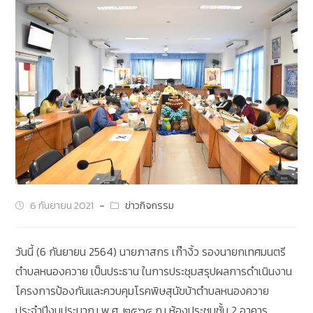
6 กันยายน 2021
ข่าวกิจกรรม
วันนี้ (6 กันยายน 2564) นายภาสกร เก๊างิ้ว รองนายกเทศมนตรี
ตำบลหนองควาย เป็นประธาน ในการประชุมสรุปผลการดำเนินงาน
โครงการป้องกันและควบคุมโรคพิษสุนัขบ้าตำบลหนองควาย
ประจำปีงบประมาณ พ.ศ. ๒๕๖๔ ณ ห้องประชุมชั้น 2 อาคาร