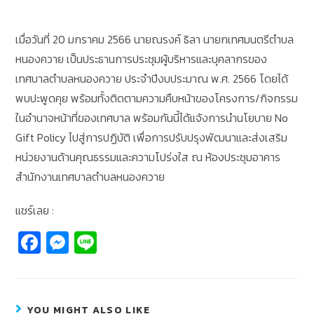
เมื่อวันที่ 20 มกราคม 2566 นายณรงค์ ธิลา นายกเทศมนตรีตำบล
หนองควาย เป็นประธานการประชุมผู้บริหารและบุคลากรของ
เทศบาลตำบลหนองควาย ประจำปีงบประมาณ พ.ศ. 2566 โดยได้
พบปะพูดคุย พร้อมทั้งติดตามความคืบหน้าของโครงการ/กิจกรรม
ในอำนาจหน้าที่ของเทศบาล พร้อมกันนี้ได้แจ้งการนำนโยบาย No
Gift Policy ไปสู่การปฏิบัติ เพื่อการปรับปรุงพัฒนาและส่งเสริม
หน่วยงานด้านคุณธรรมและความโปร่งใส ณ ห้องประชุมอาคาร
สำนักงานเทศบาลตำบลหนองควาย
แชร์เลย :
Fa
M
Li
c
e
n
e
ss
e
b
e
YOU MIGHT ALSO LIKE