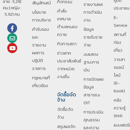
คู่มือ
ชาย : 5,218
กิจกรรม
สัญลักษณ์
รายงานผล
คน | หญิง :
ประชาชน
คำสั่ง
นโยบาย
การดำเนิน
5,921 คน
E-
เทศบาล
การบริหาร
งาน
Service
ตำบลหนอง
คำรับรอง
ข้อมูล
ควาย
สถานที่
และ
รายรับราย
ท่อง
กิจการสภา
รายงาน
จ่าย
เที่ยว
ผลการ
ข่าวฝาก
งบแสดง
วารสา
ปฏิบัติ
ประชาสัมพันธ์
ฐานะการ
รออน์
ราชการ
จากหน่วย
เงิน
ไลน์
งานอื่น
กฎหมายที่
การเปิดเผย
(E-
เกี่ยวข้อง
ข้อมูล
book)
จัดซื้อจัด
สาธารณะ
จ้าง
คลัง
OIT
ความรู้
จัดซื้อจัด
การประเมิน
(KM)
จ้าง
คุณธรรม
แบบฟอร์
สรุปผลจัด
และความ