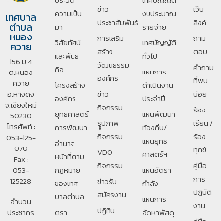
ประวัติ
เทศบัญญัติ
ข่าว
เว็บ
ความเป็น
งบประมาณ
เทศบาล
ประชาสัมพันธ์
ลิงค์
ตำบล
มา
รายจ่าย
หนอง
การเสริม
ถาม
วิสัยทัศน์
เทศบัญญัติ
ควาย
สร้าง
ตอบ
และพันธ
ทั่วไป
156 ม.4
วัฒนธรรม
คำถาม
กิจ
แผนการ
ต.หนอง
องค์กร
ที่พบ
ควาย
โครงสร้าง
ดำเนินงาน
อ.หางดง
ข่าว
บ่อย
องค์กร
ประจำปี
จ.เชียงใหม่
กิจกรรม
ร้อง
ยุทธศาสตร์
แผนพัฒนา
50230
รููปภาพ
เรียน /
โทรศัพท์ :
การพัฒนา
ท้องถิ่น/
กิจกรรม
ร้อง
053-125-
แผนยุทธ
อํานาจ
070
ทุกข์
VDO
ศาสตร์ฯ
หน้าที่ตาม
Fax :
กิจกรรม
คู่มือ
053-
กฎหมาย
แผนอัตรา
การ
125228
ข่าวรับ
ของเทศ
กำลัง
ปฏิบัติ
สมัครงาน
บาลตําบล
แผนการ
จำนวน
งาน
ปฏิทิน
ประชากร
ตรา
จัดหาพัสดุ