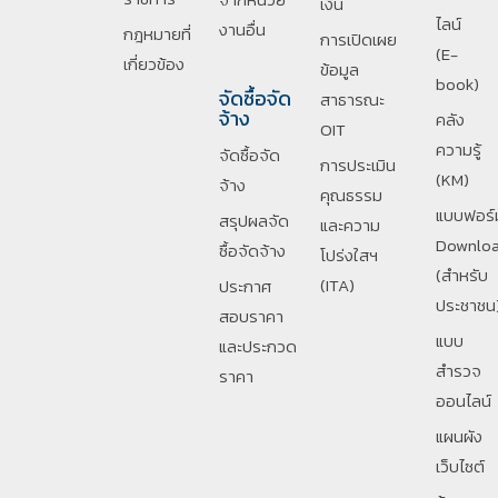
เงิน
ไลน์
งานอื่น
กฎหมายที่
การเปิดเผย
(E-
เกี่ยวข้อง
ข้อมูล
book)
จัดซื้อจัด
สาธารณะ
จ้าง
คลัง
OIT
ความรู้
จัดซื้อจัด
การประเมิน
(KM)
จ้าง
คุณธรรม
แบบฟอร์
สรุปผลจัด
และความ
Downlo
ซื้อจัดจ้าง
โปร่งใสฯ
(สำหรับ
(ITA)
ประกาศ
ประชาชน
สอบราคา
แบบ
และประกวด
สำรวจ
ราคา
ออนไลน์
แผนผัง
เว็บไซต์