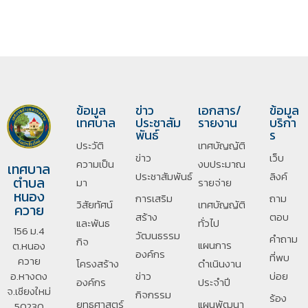
ข้อมูล
ข่าว
เอกสาร/
ข้อมูล
เทศบาล
ประชาสัม
รายงาน
บริกา
พันธ์
ร
ประวัติ
เทศบัญญัติ
ข่าว
เว็บ
ความเป็น
งบประมาณ
เทศบาล
ประชาสัมพันธ์
ลิงค์
ตำบล
มา
รายจ่าย
หนอง
การเสริม
ถาม
วิสัยทัศน์
เทศบัญญัติ
ควาย
สร้าง
ตอบ
และพันธ
ทั่วไป
156 ม.4
วัฒนธรรม
คำถาม
กิจ
แผนการ
ต.หนอง
องค์กร
ที่พบ
ควาย
โครงสร้าง
ดำเนินงาน
อ.หางดง
ข่าว
บ่อย
องค์กร
ประจำปี
จ.เชียงใหม่
กิจกรรม
ร้อง
ยุทธศาสตร์
แผนพัฒนา
50230