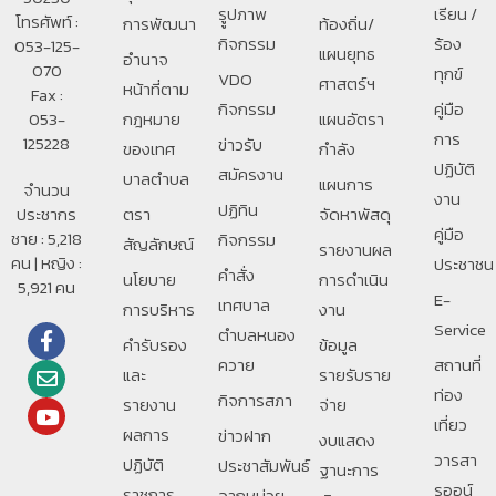
รููปภาพ
เรียน /
โทรศัพท์ :
การพัฒนา
ท้องถิ่น/
กิจกรรม
ร้อง
053-125-
แผนยุทธ
อํานาจ
070
ทุกข์
VDO
ศาสตร์ฯ
หน้าที่ตาม
Fax :
กิจกรรม
คู่มือ
053-
กฎหมาย
แผนอัตรา
การ
125228
ข่าวรับ
ของเทศ
กำลัง
ปฏิบัติ
สมัครงาน
บาลตําบล
แผนการ
จำนวน
งาน
ปฏิทิน
ประชากร
ตรา
จัดหาพัสดุ
คู่มือ
ชาย : 5,218
กิจกรรม
สัญลักษณ์
รายงานผล
คน | หญิง :
ประชาชน
คำสั่ง
นโยบาย
การดำเนิน
5,921 คน
E-
เทศบาล
การบริหาร
งาน
Service
ตำบลหนอง
คำรับรอง
ข้อมูล
ควาย
สถานที่
และ
รายรับราย
ท่อง
กิจการสภา
รายงาน
จ่าย
เที่ยว
ผลการ
ข่าวฝาก
งบแสดง
วารสา
ปฏิบัติ
ประชาสัมพันธ์
ฐานะการ
รออน์
ราชการ
จากหน่วย