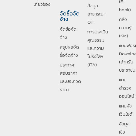
(E-
เกี่ยวข้อง
ข้อมูล
book)
จัดซื้อจัด
สาธารณะ
จ้าง
คลัง
OIT
ความรู้
จัดซื้อจัด
การประเมิน
(KM)
จ้าง
คุณธรรม
แบบฟอร์
สรุปผลจัด
และความ
Downlo
ซื้อจัดจ้าง
โปร่งใสฯ
(สำหรับ
(ITA)
ประกาศ
ประชาชน
สอบราคา
แบบ
และประกวด
สำรวจ
ราคา
ออนไลน์
แผนผัง
เว็บไซต์
ข้อมูล
เชิง