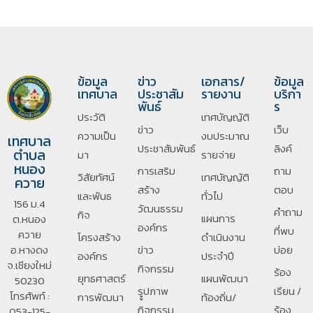
ข้อมูล
ข่าว
เอกสาร/
ข้อมูล
เทศบาล
ประชาสัม
รายงาน
บริกา
พันธ์
ร
ประวัติ
เทศบัญญัติ
ข่าว
เว็บ
ความเป็น
งบประมาณ
เทศบาล
ประชาสัมพันธ์
ลิงค์
ตำบล
มา
รายจ่าย
หนอง
การเสริม
ถาม
วิสัยทัศน์
เทศบัญญัติ
ควาย
สร้าง
ตอบ
และพันธ
ทั่วไป
156 ม.4
วัฒนธรรม
คำถาม
กิจ
แผนการ
ต.หนอง
องค์กร
ที่พบ
ควาย
โครงสร้าง
ดำเนินงาน
อ.หางดง
ข่าว
บ่อย
องค์กร
ประจำปี
จ.เชียงใหม่
กิจกรรม
ร้อง
ยุทธศาสตร์
แผนพัฒนา
50230
รููปภาพ
เรียน /
โทรศัพท์ :
การพัฒนา
ท้องถิ่น/
กิจกรรม
ร้อง
053-125-