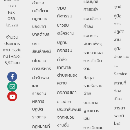
แผนยุทธ
อํานาจ
070
ทุกข์
VDO
ศาสตร์ฯ
หน้าที่ตาม
Fax :
กิจกรรม
คู่มือ
053-
กฎหมาย
แผนอัตรา
การ
125228
ข่าวรับ
ของเทศ
กำลัง
ปฏิบัติ
สมัครงาน
บาลตําบล
แผนการ
จำนวน
งาน
ปฏิทิน
ประชากร
ตรา
จัดหาพัสดุ
คู่มือ
ชาย : 5,218
กิจกรรม
สัญลักษณ์
รายงานผล
คน | หญิง :
ประชาชน
คำสั่ง
นโยบาย
การดำเนิน
5,921 คน
E-
เทศบาล
การบริหาร
งาน
Service
ตำบลหนอง
คำรับรอง
ข้อมูล
ควาย
สถานที่
และ
รายรับราย
ท่อง
กิจการสภา
รายงาน
จ่าย
เที่ยว
ผลการ
ข่าวฝาก
งบแสดง
วารสา
ปฏิบัติ
ประชาสัมพันธ์
ฐานะการ
รออน์
ราชการ
จากหน่วย
เงิน
ไลน์
งานอื่น
กฎหมายที่
การเปิดเผย