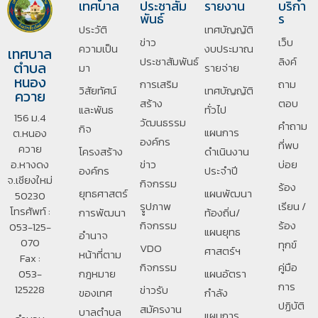
เทศบาล
ประชาสัม
รายงาน
บริกา
พันธ์
ร
ประวัติ
เทศบัญญัติ
ข่าว
เว็บ
ความเป็น
งบประมาณ
เทศบาล
ประชาสัมพันธ์
ลิงค์
ตำบล
มา
รายจ่าย
หนอง
การเสริม
ถาม
วิสัยทัศน์
เทศบัญญัติ
ควาย
สร้าง
ตอบ
และพันธ
ทั่วไป
156 ม.4
วัฒนธรรม
คำถาม
กิจ
แผนการ
ต.หนอง
องค์กร
ที่พบ
ควาย
โครงสร้าง
ดำเนินงาน
อ.หางดง
ข่าว
บ่อย
องค์กร
ประจำปี
จ.เชียงใหม่
กิจกรรม
ร้อง
ยุทธศาสตร์
แผนพัฒนา
50230
รููปภาพ
เรียน /
โทรศัพท์ :
การพัฒนา
ท้องถิ่น/
กิจกรรม
ร้อง
053-125-
แผนยุทธ
อํานาจ
070
ทุกข์
VDO
ศาสตร์ฯ
หน้าที่ตาม
Fax :
กิจกรรม
คู่มือ
053-
กฎหมาย
แผนอัตรา
การ
125228
ข่าวรับ
ของเทศ
กำลัง
ปฏิบัติ
สมัครงาน
บาลตําบล
แผนการ