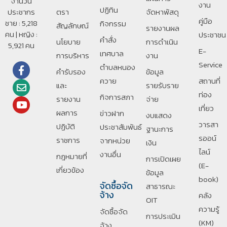
จำนวน
งาน
ปฏิทิน
ประชากร
ตรา
จัดหาพัสดุ
คู่มือ
ชาย : 5,218
กิจกรรม
สัญลักษณ์
รายงานผล
คน | หญิง :
ประชาชน
คำสั่ง
นโยบาย
การดำเนิน
5,921 คน
E-
เทศบาล
การบริหาร
งาน
Service
ตำบลหนอง
คำรับรอง
ข้อมูล
ควาย
สถานที่
และ
รายรับราย
ท่อง
กิจการสภา
รายงาน
จ่าย
เที่ยว
ผลการ
ข่าวฝาก
งบแสดง
วารสา
ปฏิบัติ
ประชาสัมพันธ์
ฐานะการ
รออน์
ราชการ
จากหน่วย
เงิน
ไลน์
งานอื่น
กฎหมายที่
การเปิดเผย
(E-
เกี่ยวข้อง
ข้อมูล
book)
จัดซื้อจัด
สาธารณะ
จ้าง
คลัง
OIT
ความรู้
จัดซื้อจัด
การประเมิน
(KM)
จ้าง