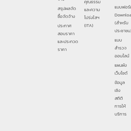
คุณธรรม
แบบฟอร์
สรุปผลจัด
และความ
Downlo
ซื้อจัดจ้าง
โปร่งใสฯ
(สำหรับ
(ITA)
ประกาศ
ประชาชน
สอบราคา
แบบ
และประกวด
สำรวจ
ราคา
ออนไลน์
แผนผัง
เว็บไซต์
ข้อมูล
เชิง
สถิติ
การให้
บริการ