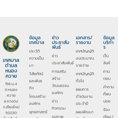
ข้อมูล
ข่าว
เอกสาร/
ข้อมูล
เทศบาล
ประชาสัม
รายงาน
บริกา
พันธ์
ร
ประวัติ
เทศบัญญัติ
ข่าว
เว็บ
ความเป็น
งบประมาณ
เทศบาล
ประชาสัมพันธ์
ลิงค์
ตำบล
มา
รายจ่าย
หนอง
การเสริม
ถาม
วิสัยทัศน์
เทศบัญญัติ
ควาย
สร้าง
ตอบ
และพันธ
ทั่วไป
156 ม.4
วัฒนธรรม
คำถาม
กิจ
แผนการ
ต.หนอง
องค์กร
ที่พบ
ควาย
โครงสร้าง
ดำเนินงาน
อ.หางดง
ข่าว
บ่อย
องค์กร
ประจำปี
จ.เชียงใหม่
กิจกรรม
ร้อง
ยุทธศาสตร์
แผนพัฒนา
50230
รููปภาพ
เรียน /