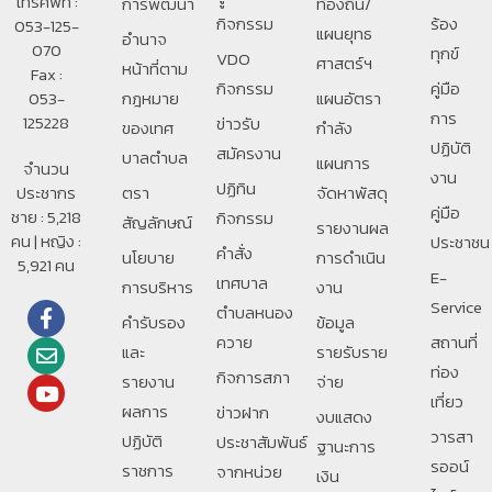
โทรศัพท์ :
การพัฒนา
ท้องถิ่น/
กิจกรรม
ร้อง
053-125-
แผนยุทธ
อํานาจ
070
ทุกข์
VDO
ศาสตร์ฯ
หน้าที่ตาม
Fax :
กิจกรรม
คู่มือ
053-
กฎหมาย
แผนอัตรา
การ
125228
ข่าวรับ
ของเทศ
กำลัง
ปฏิบัติ
สมัครงาน
บาลตําบล
แผนการ
จำนวน
งาน
ปฏิทิน
ประชากร
ตรา
จัดหาพัสดุ
คู่มือ
ชาย : 5,218
กิจกรรม
สัญลักษณ์
รายงานผล
คน | หญิง :
ประชาชน
คำสั่ง
นโยบาย
การดำเนิน
5,921 คน
E-
เทศบาล
การบริหาร
งาน
Service
ตำบลหนอง
คำรับรอง
ข้อมูล
ควาย
สถานที่
และ
รายรับราย
ท่อง
กิจการสภา
รายงาน
จ่าย
เที่ยว
ผลการ
ข่าวฝาก
งบแสดง
วารสา
ปฏิบัติ
ประชาสัมพันธ์
ฐานะการ
รออน์
ราชการ
จากหน่วย
เงิน