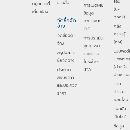
ไลน์
งานอื่น
กฎหมายที่
การเปิดเผย
(E-
เกี่ยวข้อง
ข้อมูล
book)
จัดซื้อจัด
สาธารณะ
จ้าง
คลัง
OIT
ความรู้
จัดซื้อจัด
การประเมิน
(KM)
จ้าง
คุณธรรม
แบบฟอร์
สรุปผลจัด
และความ
Downlo
ซื้อจัดจ้าง
โปร่งใสฯ
(สำหรับ
(ITA)
ประกาศ
ประชาชน
สอบราคา
แบบ
และประกวด
สำรวจ
ราคา
ออนไลน์
แผนผัง
เว็บไซต์
ข้อมูล