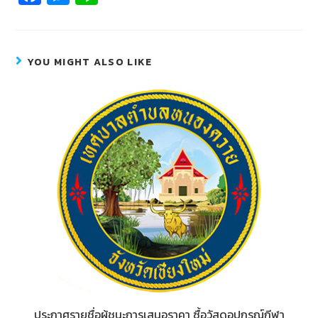
c
e
n
e
ss
e
b
e
YOU MIGHT ALSO LIKE
o
n
o
g
k
er
ประกาศรายชื่อผู้ชนะการเสนอราคา ซื้อวัสดุอุปกรณ์กีฬา