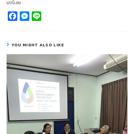
แชร์เลย :
Fa
M
Li
c
e
n
e
ss
e
b
e
YOU MIGHT ALSO LIKE
o
n
o
g
k
er