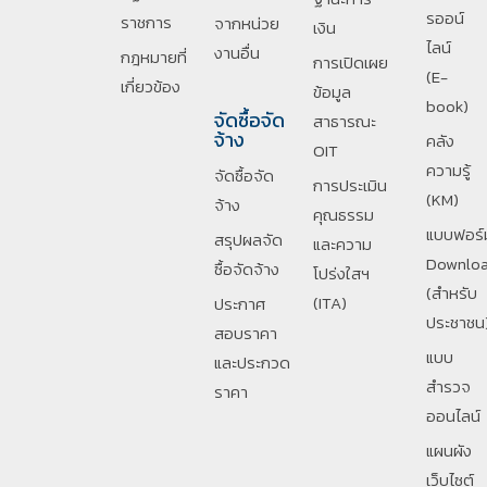
รออน์
ราชการ
จากหน่วย
เงิน
ไลน์
งานอื่น
กฎหมายที่
การเปิดเผย
(E-
เกี่ยวข้อง
ข้อมูล
book)
จัดซื้อจัด
สาธารณะ
จ้าง
คลัง
OIT
ความรู้
จัดซื้อจัด
การประเมิน
(KM)
จ้าง
คุณธรรม
แบบฟอร์
สรุปผลจัด
และความ
Downlo
ซื้อจัดจ้าง
โปร่งใสฯ
(สำหรับ
(ITA)
ประกาศ
ประชาชน
สอบราคา
แบบ
และประกวด
สำรวจ
ราคา
ออนไลน์
แผนผัง
เว็บไซต์