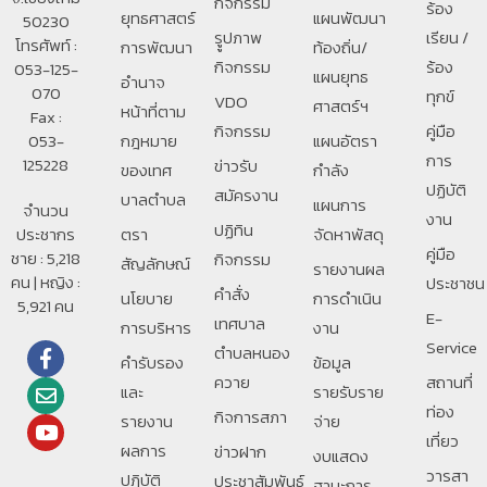
กิจกรรม
ร้อง
ยุทธศาสตร์
แผนพัฒนา
50230
รููปภาพ
เรียน /
โทรศัพท์ :
การพัฒนา
ท้องถิ่น/
กิจกรรม
ร้อง
053-125-
แผนยุทธ
อํานาจ
070
ทุกข์
VDO
ศาสตร์ฯ
หน้าที่ตาม
Fax :
กิจกรรม
คู่มือ
053-
กฎหมาย
แผนอัตรา
การ
125228
ข่าวรับ
ของเทศ
กำลัง
ปฏิบัติ
สมัครงาน
บาลตําบล
แผนการ
จำนวน
งาน
ปฏิทิน
ประชากร
ตรา
จัดหาพัสดุ
คู่มือ
ชาย : 5,218
กิจกรรม
สัญลักษณ์
รายงานผล
คน | หญิง :
ประชาชน
คำสั่ง
นโยบาย
การดำเนิน
5,921 คน
E-
เทศบาล
การบริหาร
งาน
Service
ตำบลหนอง
คำรับรอง
ข้อมูล
ควาย
สถานที่
และ
รายรับราย
ท่อง
กิจการสภา
รายงาน
จ่าย
เที่ยว
ผลการ
ข่าวฝาก
งบแสดง
วารสา
ปฏิบัติ
ประชาสัมพันธ์
ฐานะการ