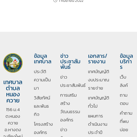
1 กันยายน 2022
ข้อมูล
ข่าว
เอกสาร/
ข้อมูล
เทศบาล
ประชาสัม
รายงาน
บริกา
พันธ์
ร
ประวัติ
เทศบัญญัติ
ข่าว
เว็บ
ความเป็น
งบประมาณ
เทศบาล
ประชาสัมพันธ์
ลิงค์
ตำบล
มา
รายจ่าย
หนอง
การเสริม
ถาม
วิสัยทัศน์
เทศบัญญัติ
ควาย
สร้าง
ตอบ
และพันธ
ทั่วไป
156 ม.4
วัฒนธรรม
คำถาม
กิจ
แผนการ
ต.หนอง
องค์กร
ที่พบ
ควาย
โครงสร้าง
ดำเนินงาน
อ.หางดง
ข่าว
บ่อย
องค์กร
ประจำปี
จ.เชียงใหม่