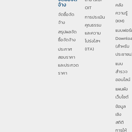
จ้าง
คลัง
OIT
ความรู้
จัดซื้อจัด
การประเมิน
(KM)
จ้าง
คุณธรรม
แบบฟอร์
สรุปผลจัด
และความ
Downlo
ซื้อจัดจ้าง
โปร่งใสฯ
(สำหรับ
(ITA)
ประกาศ
ประชาชน
สอบราคา
แบบ
และประกวด
สำรวจ
ราคา
ออนไลน์
แผนผัง
เว็บไซต์
ข้อมูล
เชิง
สถิติ
การให้