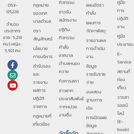
กิจกรรม
คู่มือ
053-
กฎหมาย
แผนอัตรา
การ
125228
ข่าวรับ
ของเทศ
กำลัง
ปฏิบัติ
สมัครงาน
บาลตําบล
แผนการ
จำนวน
งาน
ปฏิทิน
ประชากร
ตรา
จัดหาพัสดุ
คู่มือ
ชาย : 5,218
กิจกรรม
สัญลักษณ์
รายงานผล
คน | หญิง :
ประชาชน
คำสั่ง
นโยบาย
การดำเนิน
5,921 คน
E-
เทศบาล
การบริหาร
งาน
Service
ตำบลหนอง
คำรับรอง
ข้อมูล
ควาย
สถานที่
และ
รายรับราย
ท่อง
กิจการสภา
รายงาน
จ่าย
เที่ยว
ผลการ
ข่าวฝาก
งบแสดง
วารสา
ปฏิบัติ
ประชาสัมพันธ์
ฐานะการ
รออน์
ราชการ
จากหน่วย
เงิน
ไลน์
งานอื่น
กฎหมายที่
การเปิดเผย
(E-
เกี่ยวข้อง
ข้อมูล
book)
จัดซื้อจัด
สาธารณะ