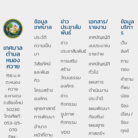
ข้อมูล
ข่าว
เอกสาร/
ข้อมูล
เทศบาล
ประชาสัม
รายงาน
บริกา
พันธ์
ร
ประวัติ
เทศบัญญัติ
ข่าว
เว็บ
ความเป็น
งบประมาณ
เทศบาล
ประชาสัมพันธ์
ลิงค์
ตำบล
มา
รายจ่าย
หนอง
การเสริม
ถาม
วิสัยทัศน์
เทศบัญญัติ
ควาย
สร้าง
ตอบ
และพันธ
ทั่วไป
156 ม.4
วัฒนธรรม
คำถาม
กิจ
แผนการ
ต.หนอง
องค์กร
ที่พบ
ควาย
โครงสร้าง
ดำเนินงาน
อ.หางดง
ข่าว
บ่อย
องค์กร
ประจำปี
จ.เชียงใหม่
กิจกรรม
ร้อง
ยุทธศาสตร์
แผนพัฒนา
50230
รููปภาพ
เรียน /
โทรศัพท์ :
การพัฒนา
ท้องถิ่น/
กิจกรรม
ร้อง
053-125-
แผนยุทธ
อํานาจ
070
ทุกข์
VDO
ศาสตร์ฯ
หน้าที่ตาม
Fax :