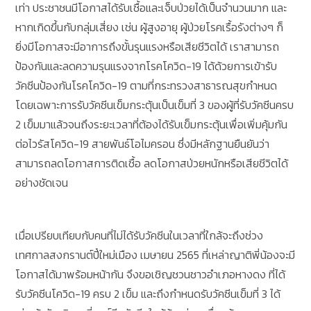
เท่า ประชาชนมีโอกาสได้รับเชื้อและเจ็บป่วยได้เป็นจำนวนมาก และ
หากเกิดขึ้นกับกลุ่มเสี่ยง เช่น ผู้สูงอายุ ผู้ป่วยโรคเรื้อรังต่างๆ ก็
ยิ่งมีโอกาสจะมีอาการถึงขั้นรุนแรงหรือเสียชีวิตได้ เราสามารถ
ป้องกันและลดความรุนแรงจากโรคโควิด-19 ได้ด้วยการเข้ารับ
วัคซีนป้องกันโรคโควิด-19 ตามที่กระทรวงสาธารณสุขกำหนด
โดยเฉพาะการรับวัคซีนเข็มกระตุ้นเป็นเข็มที่ 3 ของผู้ที่รับวัคซีนครบ
2 เข็มมาแล้วจนถึงระยะเวลาที่ต้องได้รับเข็มกระตุ้นเพื่อเพิ่มคุ้มกัน
ต่อไวรัสโควิด-19 สายพันธ์โอไมครอน ซึ่งมีหลักฐานยืนยันว่า
สามารถลดโอกาสการติดเชื้อ ลดโอกาสป่วยหนักหรือเสียชีวิตได้
อย่างชัดเจน
เมื่อเปรียบเทียบกับคนที่ไม่ได้รับวัคซีนในเวลาที่ใกล้จะถึงช่วง
เทศกาลสงกรานต์ปี๋ใหม่เมือง เมษายน 2565 ที่เหล่าญาติพี่น้องจะมี
โอกาสได้มาพร้อมหน้ากัน จึงขอเชิญชวนชาวอำเภอหางดง ที่ได้
รับวัคซีนโควิด-19 ครบ 2 เข็ม และถึงกำหนดรับวัคซีนเข็มที่ 3 ได้