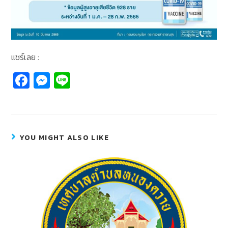
แชร์เลย :
Fa
M
Li
c
e
n
e
ss
e
b
e
YOU MIGHT ALSO LIKE
o
n
o
g
k
er