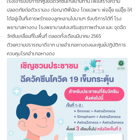
เร่งเข้ารับบริการที่ศูนย์ฉีดวัคซีนใกล้บ้านท่าน เพื่อสร้างความ
ปลอดภัยต่อตัวเราเอง ต่อญาติพี่น้อง โดยเฉพาะ พ่ออุ๊ย แม่อุ๊ย ให้
ได้อยู่เป็นที่เคารพรักของลูกหลานไปนานๆ รับบริการได้ที่ โรง
พยาบาลหางดง โรงพยาบาลส่งเสริมสุขภาพตำบล และ จุดฉีด
วัคซีนเคลื่อนที่ในพื้นที่ ตลอดทั้งเดือนมีนาคม 2565
ด้วยความปรารถนาดีจาก นายอำเภอหางดงและศูนย์ปฏิบัติการ
ควบคุมโรคอำเภอหางดง