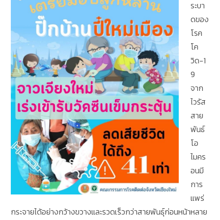
ระบา
ดของ
โรค
โค
วิด-1
9
จาก
ไวรัส
สาย
พันธ์
โอ
ไมคร
อนมี
การ
แพร่
กระจายได้อย่างกว้างขวางและรวดเร็วกว่าสายพันธุ์ก่อนหน้าหลาย