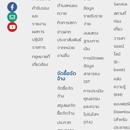
Service
ตำบลหนอง
คำรับรอง
ข้อมูล
ควาย
สถานที่
และ
รายรับราย
ท่อง
กิจการสภา
รายงาน
จ่าย
เที่ยว
ผลการ
ข่าวฝาก
งบแสดง
วารสา
ปฏิบัติ
ประชาสัมพันธ์
ฐานะการ
รออน์
ราชการ
จากหน่วย
เงิน
ไลน์
งานอื่น
กฎหมายที่
การเปิดเผย
(E-
เกี่ยวข้อง
ข้อมูล
book)
จัดซื้อจัด
สาธารณะ
จ้าง
คลัง
OIT
ความรู้
จัดซื้อจัด
การประเมิน
(KM)
จ้าง
คุณธรรม
แบบฟอร์
สรุปผลจัด
และความ
Downlo
ซื้อจัดจ้าง
โปร่งใสฯ
(สำหรับ
(ITA)
ประกาศ
ประชาชน