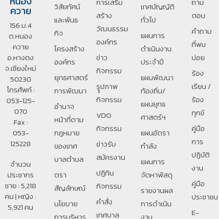
หนอง
การเสริม
ถาม
วิสัยทัศน์
เทศบัญญัติ
ควาย
สร้าง
ตอบ
และพันธ
ทั่วไป
156 ม.4
วัฒนธรรม
คำถาม
กิจ
แผนการ
ต.หนอง
องค์กร
ที่พบ
ควาย
โครงสร้าง
ดำเนินงาน
อ.หางดง
ข่าว
บ่อย
องค์กร
ประจำปี
จ.เชียงใหม่
กิจกรรม
ร้อง
ยุทธศาสตร์
แผนพัฒนา
50230
รููปภาพ
เรียน /
โทรศัพท์ :
การพัฒนา
ท้องถิ่น/
กิจกรรม
ร้อง
053-125-
แผนยุทธ
อํานาจ
070
ทุกข์
VDO
ศาสตร์ฯ
หน้าที่ตาม
Fax :
กิจกรรม
คู่มือ
053-
กฎหมาย
แผนอัตรา
การ
125228
ข่าวรับ
ของเทศ
กำลัง
ปฏิบัติ
สมัครงาน
บาลตําบล
แผนการ
จำนวน
งาน
ปฏิทิน
ประชากร
ตรา
จัดหาพัสดุ
คู่มือ
ชาย : 5,218
กิจกรรม
สัญลักษณ์
รายงานผล
คน | หญิง :
ประชาชน
คำสั่ง
นโยบาย
การดำเนิน
5,921 คน
E-
เทศบาล
การบริหาร
งาน