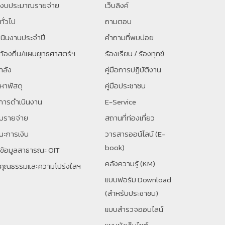
ิงบประมาณรายจ่าย
เว็บลิงค์
ทั่วไป
ถามตอบ
นินงานประจำปี
คำถามที่พบบ่อย
้องถิ่น/แผนยุทธศาสตร์ฯ
ร้องเรียน / ร้องทุกข์
ำลัง
คู่มือการปฏิบัติงาน
หาพัสดุ
คู่มือประชาชน
การดำเนินงาน
E-Service
ับรายจ่าย
สถานที่ท่องเที่ยว
ะการเงิน
วารสารออน์ไลน์ (E-
book)
ยข้อมูลสาธารณะ OIT
คลังความรู้ (KM)
นคุณธรรมและความโปร่งใสฯ
แบบฟอร์ม Download
(สำหรับประชาชน)
แบบสำรวจออนไลน์