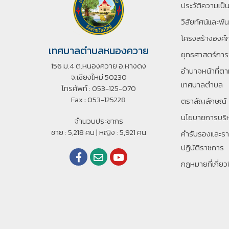
ประวัติความเป็
วิสัยทัศน์และพั
โครงสร้างองค์
เทศบาลตำบลหนองควาย
ยุทธศาสตร์กา
156 ม.4 ต.หนองควาย อ.หางดง
อํานาจหน้าที่
จ.เชียงใหม่ 50230
เทศบาลตําบล
โทรศัพท์ : 053-125-070
Fax : 053-125228
ตราสัญลักษณ์
นโยบายการบริ
จำนวนประชากร
ชาย : 5,218 คน | หญิง : 5,921 คน
คำรับรองและร
ปฏิบัติราชการ
กฎหมายที่เกี่ยว