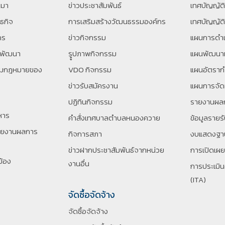
นมา
ข่าวประชาสัมพันธ์
เทศบัญญัต
นธกิจ
การเสริมสร้างวัฒนธรรมองค์กร
เทศบัญญัติ
กร
ข่าวกิจกรรม
แผนการดำเ
รพัฒนา
รููปภาพกิจกรรม
แผนพัฒนาท
ตามกฎหมายของ
VDO กิจกรรม
แผนอัตราก
ข่าวรับสมัครงาน
แผนการจัด
ปฏิทินกิจกรรม
รายงานผล
หาร
คำสั่งเทศบาลตำบลหนองควาย
ข้อมูลรายร
ายงานผลการ
กิจการสภา
งบแสดงฐาน
ข่าวฝากประชาสัมพันธ์จากหน่วย
การเปิดเผ
ข้อง
งานอื่น
การประเมิ
(ITA)
จัดซื้อจัดจ้าง
จัดซื้อจัดจ้าง