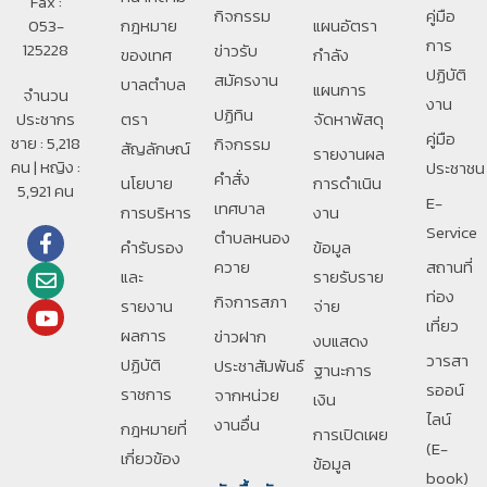
Fax :
กิจกรรม
คู่มือ
053-
กฎหมาย
แผนอัตรา
การ
125228
ข่าวรับ
ของเทศ
กำลัง
ปฏิบัติ
สมัครงาน
บาลตําบล
แผนการ
จำนวน
งาน
ปฏิทิน
ประชากร
ตรา
จัดหาพัสดุ
คู่มือ
ชาย : 5,218
กิจกรรม
สัญลักษณ์
รายงานผล
คน | หญิง :
ประชาชน
คำสั่ง
นโยบาย
การดำเนิน
5,921 คน
E-
เทศบาล
การบริหาร
งาน
Service
ตำบลหนอง
คำรับรอง
ข้อมูล
ควาย
สถานที่
และ
รายรับราย
ท่อง
กิจการสภา
รายงาน
จ่าย
เที่ยว
ผลการ
ข่าวฝาก
งบแสดง
วารสา
ปฏิบัติ
ประชาสัมพันธ์
ฐานะการ
รออน์
ราชการ
จากหน่วย
เงิน
ไลน์
งานอื่น
กฎหมายที่
การเปิดเผย
(E-
เกี่ยวข้อง
ข้อมูล
book)