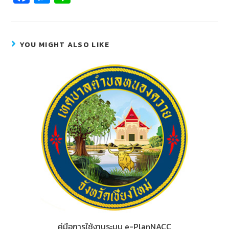
c
e
n
e
ss
e
b
e
YOU MIGHT ALSO LIKE
o
n
o
g
k
er
คู่มือการใช้งานระบบ e-PlanNACC