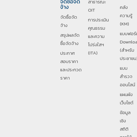
จัดซื้อจัด
สาธารณะ
จ้าง
คลัง
OIT
ความรู้
จัดซื้อจัด
การประเมิน
(KM)
จ้าง
คุณธรรม
แบบฟอร์
สรุปผลจัด
และความ
Downlo
ซื้อจัดจ้าง
โปร่งใสฯ
(สำหรับ
(ITA)
ประกาศ
ประชาชน
สอบราคา
แบบ
และประกวด
สำรวจ
ราคา
ออนไลน์
แผนผัง
เว็บไซต์
ข้อมูล
เชิง
สถิติ