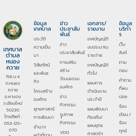
ข้อมูล
ข่าว
เอกสาร/
ข้อมูล
เทศบาล
ประชาสัม
รายงาน
บริกา
พันธ์
ร
ประวัติ
เทศบัญญัติ
ข่าว
เว็บ
ความเป็น
งบประมาณ
เทศบาล
ประชาสัมพันธ์
ลิงค์
ตำบล
มา
รายจ่าย
หนอง
การเสริม
ถาม
วิสัยทัศน์
เทศบัญญัติ
ควาย
สร้าง
ตอบ
และพันธ
ทั่วไป
156 ม.4
วัฒนธรรม
คำถาม
กิจ
แผนการ
ต.หนอง
องค์กร
ที่พบ
ควาย
โครงสร้าง
ดำเนินงาน
อ.หางดง
ข่าว
บ่อย
องค์กร
ประจำปี
จ.เชียงใหม่
กิจกรรม
ร้อง
ยุทธศาสตร์
แผนพัฒนา
50230
รููปภาพ
เรียน /
โทรศัพท์ :
การพัฒนา
ท้องถิ่น/
กิจกรรม
ร้อง
053-125-
แผนยุทธ
อํานาจ
070
ทุกข์
VDO
ศาสตร์ฯ
หน้าที่ตาม