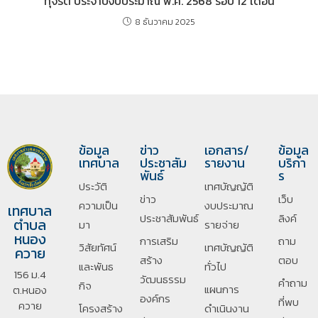
ทุจริต ประจำปีงบประมาณ พ.ศ. 2568 รอบ 12 เดือน
8 ธันวาคม 2025
ข้อมูล
ข่าว
เอกสาร/
ข้อมูล
เทศบาล
ประชาสัม
รายงาน
บริกา
พันธ์
ร
ประวัติ
เทศบัญญัติ
ข่าว
เว็บ
ความเป็น
งบประมาณ
เทศบาล
ประชาสัมพันธ์
ลิงค์
ตำบล
มา
รายจ่าย
หนอง
การเสริม
ถาม
วิสัยทัศน์
เทศบัญญัติ
ควาย
สร้าง
ตอบ
และพันธ
ทั่วไป
156 ม.4
วัฒนธรรม
คำถาม
กิจ
แผนการ
ต.หนอง
องค์กร
ที่พบ
ควาย
โครงสร้าง
ดำเนินงาน