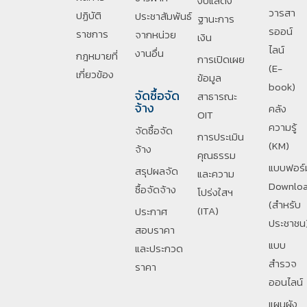
งบแสดง
วารสา
ปฏิบัติ
ประชาสัมพันธ์
ฐานะการ
รออน์
ราชการ
จากหน่วย
เงิน
ไลน์
งานอื่น
กฎหมายที่
การเปิดเผย
(E-
เกี่ยวข้อง
ข้อมูล
book)
จัดซื้อจัด
สาธารณะ
จ้าง
คลัง
OIT
ความรู้
จัดซื้อจัด
การประเมิน
(KM)
จ้าง
คุณธรรม
แบบฟอร์
สรุปผลจัด
และความ
Downlo
ซื้อจัดจ้าง
โปร่งใสฯ
(สำหรับ
(ITA)
ประกาศ
ประชาชน
สอบราคา
แบบ
และประกวด
สำรวจ
ราคา
ออนไลน์
แผนผัง