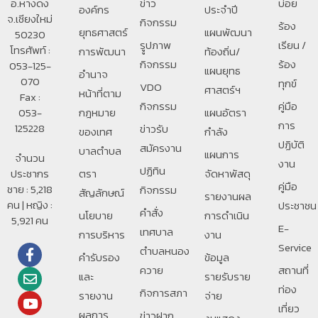
อ.หางดง
ข่าว
บ่อย
องค์กร
ประจำปี
จ.เชียงใหม่
กิจกรรม
ร้อง
ยุทธศาสตร์
แผนพัฒนา
50230
รููปภาพ
เรียน /
โทรศัพท์ :
การพัฒนา
ท้องถิ่น/
กิจกรรม
ร้อง
053-125-
แผนยุทธ
อํานาจ
070
ทุกข์
VDO
ศาสตร์ฯ
หน้าที่ตาม
Fax :
กิจกรรม
คู่มือ
053-
กฎหมาย
แผนอัตรา
การ
125228
ข่าวรับ
ของเทศ
กำลัง
ปฏิบัติ
สมัครงาน
บาลตําบล
แผนการ
จำนวน
งาน
ปฏิทิน
ประชากร
ตรา
จัดหาพัสดุ
คู่มือ
ชาย : 5,218
กิจกรรม
สัญลักษณ์
รายงานผล
คน | หญิง :
ประชาชน
คำสั่ง
นโยบาย
การดำเนิน
5,921 คน
E-
เทศบาล
การบริหาร
งาน
Service
ตำบลหนอง
คำรับรอง
ข้อมูล
ควาย
สถานที่
และ
รายรับราย
ท่อง
กิจการสภา
รายงาน
จ่าย
เที่ยว
ผลการ
ข่าวฝาก